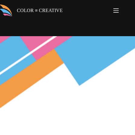
コ
ン
COLOR ≡ CREATIVE
テ
ン
ツ
へ
ス
キ
ッ
プ