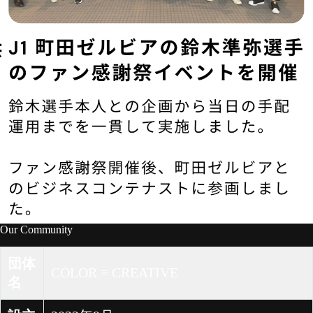
Our Community
団体
COLOR ≡ CREATIVE
名