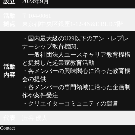
設立
2023年9月
活動
〒104-0061
拠点
東京都中央区銀座1-12-4N&E BLD.7階
・国内最大級のU29以下のアントレプレ
ナーシップ教育機関、
一般社団法人ユースキャリア教育機構
と提携した起業家教育活動
活動
・各メンバーの興味関心に沿った教育機
内容
会の提供
・各メンバーの専門領域に沿った企画制
作や案件受注
・クリエイターコミュニティの運営
代表
澁谷 優人
Contact